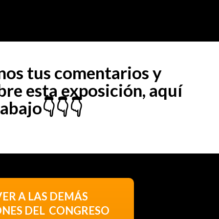
os tus comentarios y
re esta exposición, aquí
abajo👇👇👇
VER A LAS DEMÁS
ONES DEL CONGRESO