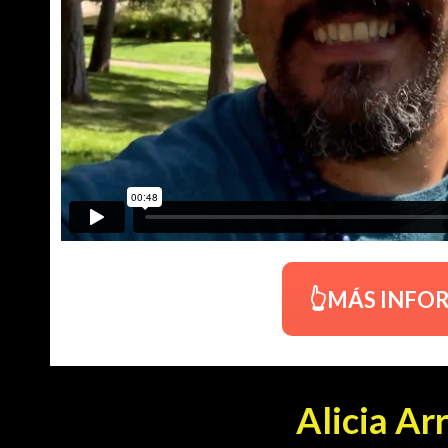
👆MÁS INFO
Alicia Ar