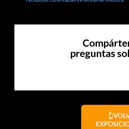
Compárten
preguntas sob
👆VOL
EXPOSICI