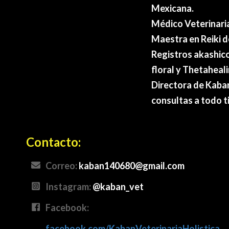
Mexicana.
Médico Veterinaria
Maestra en Reiki 
Registros akashico
floral y Thetaheali
Directora de Kaban
consultas a todo ti
Contacto
:
Correo:
kaban140680@gmail.com
Instagram:
@kaban_vet
Facebook:
facebook.com/KabanVeterinariaHolistica