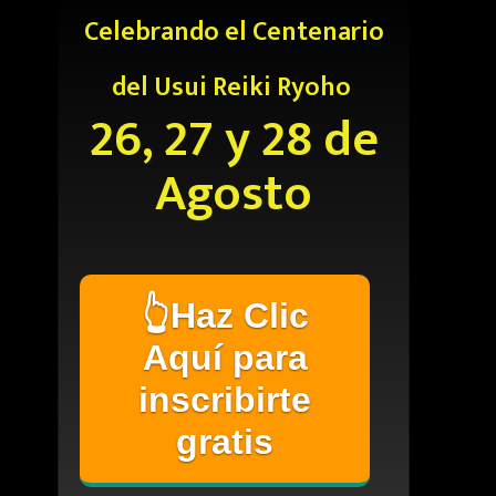
Celebrando el Centenario
del Usui Reiki Ryoho
26, 27 y 28 de
Agosto
👆Haz Clic
Aquí para
inscribirte
gratis