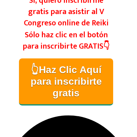
Sí, quiero inscribirme
gratis para asistir al V
Congreso online de Reiki
Sólo haz clic en el botón
para inscribirte GRATIS👇
👆Haz Clic Aquí
para inscribirte
gratis