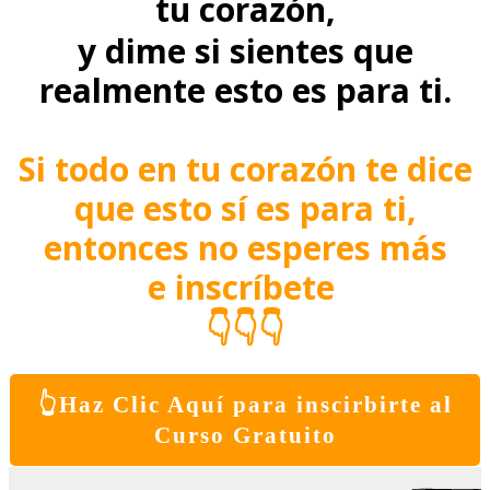
tu corazón,
y dime si sientes que
realmente esto es para ti.
Si todo en tu corazón te dice
que esto sí es para ti,
entonces no esperes más
e inscríbete
👇👇👇
👆Haz Clic Aquí para inscirbirte al
Curso Gratuito