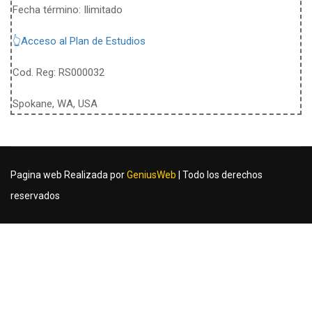
Fecha término: Ilimitado
👆Acceso al Plan de Estudios
Cod. Reg: RS000032
Spokane, WA, USA
Pagina web Realizada por
GeniusWeb
| Todo los derechos
reservados