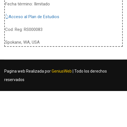
Fecha término: Ilimitado
👆Acceso al Plan de Estudios
Cod. Reg: RS000083
Spokane, WA, USA
Pagina web Realizada por
GeniusWeb
| Todo los derechos
reservados