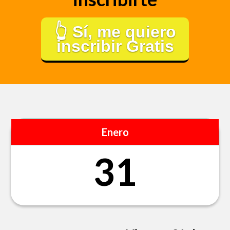
👆 Sí, me quiero
inscribir Gratis
Enero
31