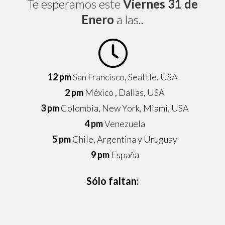
Te esperamos este
Viernes 31 de
Enero
a las..
12 pm
San Francisco, Seattle. USA
2 pm
México , Dallas, USA
3 pm
Colombia, New York, Miami. USA
4 pm
Venezuela
5 pm
Chile, Argentina y Uruguay
9 pm
España
Sólo faltan:
0
0
0
0
0
0
0
0
Días
Horas
Minutos
Segundos