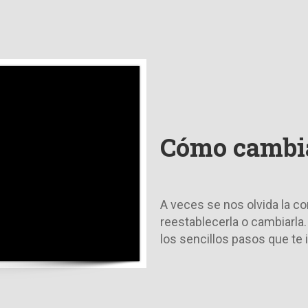
Cómo cambia
A veces se nos olvida la 
reestablecerla o cambiarla.
los sencillos pasos que te 