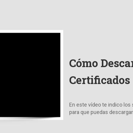
Cómo Descar
Certificados
En este vídeo te indico los
para que puedas descargar 