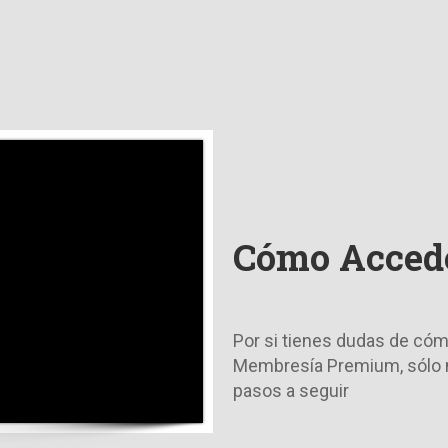
Cómo Accede
Por si tienes dudas de cóm
Membresía Premium, sólo mi
pasos a seguir