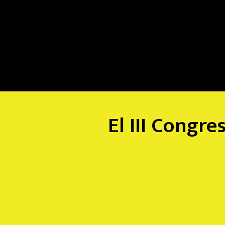
El III Congre
0
Días