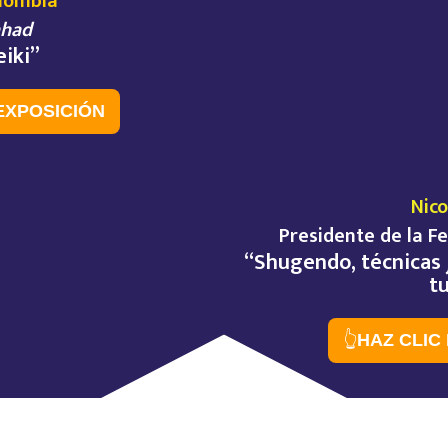
olombia
Fahad
eiki”
EXPOSICIÓN
Nico
Presidente de la F
“Shugendo, técnicas 
tu
👆
HAZ CLIC