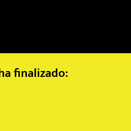
ha finalizado:
0
0
gundos