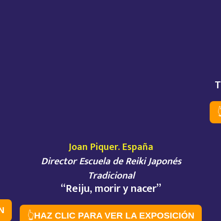
T

Joan Piquer. España
Director Escuela de Reiki Japonés
Tradicional
“Reiju, morir y nacer”
N
👆
HAZ CLIC PARA VER LA EXPOSICIÓN