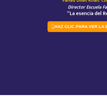
Fahad Ullah Khan. C
Director Escuela 
“La esencia del R
👆
HAZ CLIC PARA VER LA 