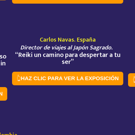
Carlos Navas. España
Director de viajes al Japón Sagrado.
“Reiki un camino para despertar a tu
eso
ser”
in
👆
HAZ CLIC PARA VER LA EXPOSICIÓN

N