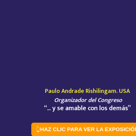
Paulo Andrade Rishilingam. USA
Organizador del Congreso
“
... y se amable con los demás
”
👆
HAZ CLIC PARA VER LA EXPOSICIÓ