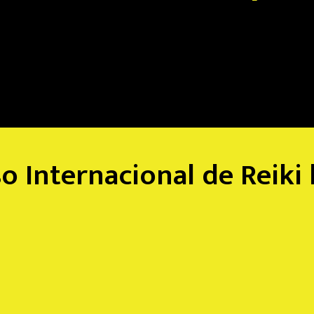
so Internacional de Reiki 
0
0
0
0
0
Horas
Minuto
s
Se